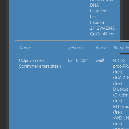
DNA
hinterlegt
bei:
Laboklin
2112W42846
Größe 49 cm
Name
geboren
Farbe
Bemerk
Colja von den
03.10.2024
weiß
HD A2
Schimmelreiterspitzen
prcd-PR
(frei)
OCA 2: 
(frei)
D Lokus
(Dilutio
(frei)
M Loku
(frei)
vWD1: 
(frei)