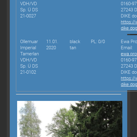
VDH/VD
0160-97
Sp. Ü DS
27243 
21-0027
DIKE d
https:/
dike.do
Ollemuar
11.01.
black
PL: 0/0
Ewa Pr
Imperial
2020
tan
Email:
Tamerlan
ewa.pr
VDH/VD
0160-97
Sp. Ü DS
27243 
21-0102
DIKE d
https:/
dike.do