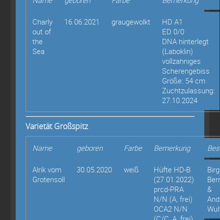
Name
geboren
Farbe
Bemerkung
Charly
16.06.2021
graugewolkt
HD A1
out of
ED 0/0
the
DNA hinterlegt
Sea
(Laboklin)
vollzahniges
Scherengebiss
Größe: 54 cm
Zuchtzulassung:
27.10.2024
Varietät Großspitz
Name
geboren
Farbe
Bemerkung
Bes
Alrik vom
30.05.2020
weiß
Hüfte HD-B
Birg
Grotensoll
(27.01.2022)
Ber
prcd-PRA
&
N/N (A, frei)
And
OCA2 N/N
Wul
(C/C, A, frei)