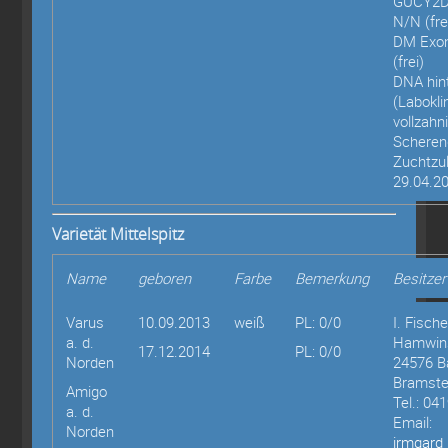
GUCY2D
N/N (fre
DM Exo
(frei)
DNA hint
(Labokli
vollzahn
Scheren
Zuchtzu
29.04.2
Varietät Mittelspitz
Name
geboren
Farbe
Bemerkung
Besitzer
Varus
10.09.2013
weiß
PL: 0/0
I. Fische
a. d.
Hamwins
17.12.2014
PL: 0/0
Norden
24576 B
Bramste
Amigo
Tel.: 04
a. d.
Email:
Norden
irmgard