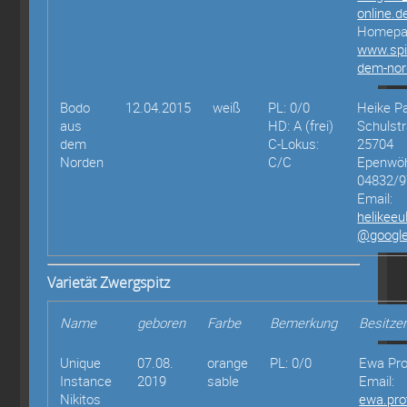
online.d
Homepa
www.spi
dem-nor
Bodo
12.04.2015
weiß
PL: 0/0
Heike P
aus
HD: A (frei)
Schulst
dem
C-Lokus:
25704
Norden
C/C
Epenwö
04832/
Email:
helikee
@googl
Varietät Zwergspitz
Name
geboren
Farbe
Bemerkung
Besitze
Unique
07.08.
orange
PL: 0/0
Ewa Pr
Instance
2019
sable
Email:
Nikitos
ewa.pr