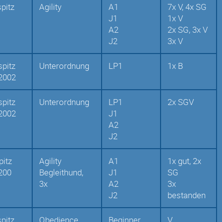
spitz
Agility
A1
7x V, 4x SG
J1
1x V
A2
2x SG, 3x V
J2
3x V
pitz
Unterordnung
LP1
1x B
2002
pitz
Unterordnung
LP1
2x SGV
2002
J1
A2
J2
pitz
Agility
A1
1x gut, 2x
200
Begleithund,
J1
SG
3x
A2
3x
J2
bestanden
spitz
Obedience
Beginner
V,