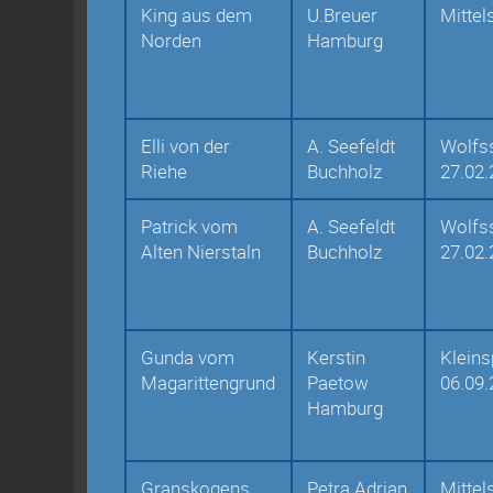
King aus dem
U.Breuer
Mittel
Norden
Hamburg
Elli von der
A. Seefeldt
Wolfss
Riehe
Buchholz
27.02.
Patrick vom
A. Seefeldt
Wolfss
Alten Nierstaln
Buchholz
27.02.
Gunda vom
Kerstin
Kleins
Magarittengrund
Paetow
06.09.
Hamburg
Granskogens
Petra Adrian
Mittel