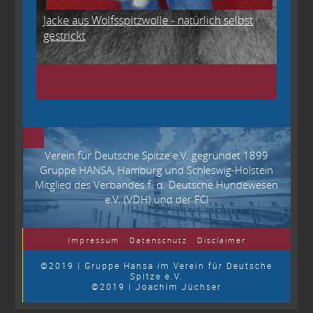
Jacke aus Wolfsspitzwolle - natürlich selbst
gestrickt
Verein für Deutsche Spitze e.V. gegründet 1899
Gruppe HANSA, Hamburg und Schleswig-Holstein
Mitglied des Verbandes f. d. Deutsche Hundewesen
e.V. (VDH) und der FCI
Impressum
Datenschutz
Disclaimer
©2019 | Gruppe Hansa im Verein für Deutsche
Spitze e.V.
©2019 | Joachim Jüchser